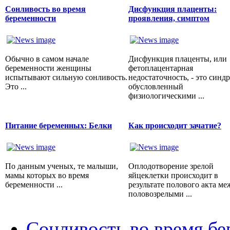
Сонливость во время
Дисфункция плаценты:
беременности
проявления, симптом
Обычно в самом начале
Дисфункция плаценты, или
беременности женщины
фетоплацентарная
испытывают сильную сонливость.
недостаточность, - это синд
Это ...
обусловленный
физиологическими ...
Питание беременных: Белки
Как происходит зачатие?
По данным ученых, те малыши,
Оплодотворение зрелой
мамы которых во время
яйцеклетки происходит в
беременности ...
результате полового акта ме
половозрелыми ...
Сонливость во время б