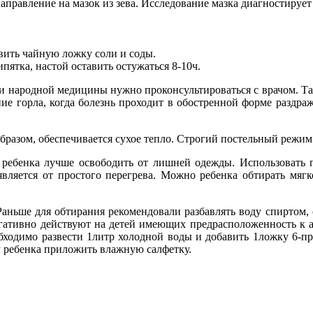
аправление на мазок из зева. Исследование мазка диагностирует
авить чайную ложку соли и соды.
пятка, настой оставить остужаться 8-10ч.
и народной медицины нужно проконсультироваться с врачом. Так
ие горла, когда болезнь проходит в обостренной форме раздраж
разом, обеспечивается сухое тепло. Строгий постельный режим
: ребенка лучше освободить от лишней одежды. Использовать 
оявляется от простого перегрева. Можно ребенка обтирать мяг
аньше для обтирания рекомендовали разбавлять воду спиртом, о
егативно действуют на детей имеющих предрасположенность к 
бходимо развести 1литр холодной воды и добавить 1ложку 6-пр
бу ребенка приложить влажную салфетку.