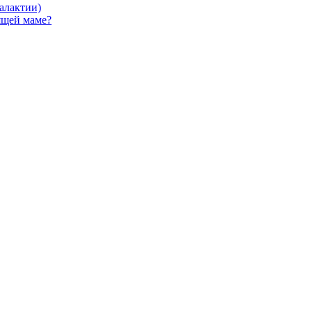
алактии)
ящей маме?