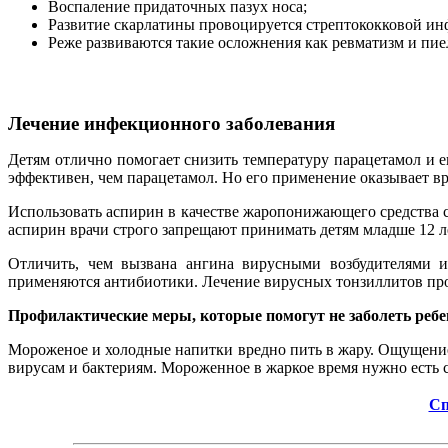
Воспаление придаточных пазух носа;
Развитие скарлатины провоцируется стрептококковой ин
Реже развиваются такие осложнения как ревматизм и пие
Лечение инфекционного заболевания
Детям отлично помогает снизить температуру парацетамол и 
эффективен, чем парацетамол. Но его применение оказывает вр
Использовать аспирин в качестве жаропонижающего средства с
аспирин врачи строго запрещают принимать детям младше 12 л
Отличить, чем вызвана ангина вирусными возбудителями и
применяются антибиотики. Лечение вирусных тонзиллитов прох
Профилактические меры, которые помогут не заболеть ребе
Мороженое и холодные напитки вредно пить в жару. Ощущение 
вирусам и бактериям. Мороженное в жаркое время нужно есть 
Сп