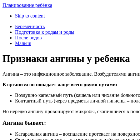
Планирование ребёнка
Skip to content
Беременность
Подготовка к родам и роды
После родов
Малыш
Признаки ангины у ребенка
Ангина – это инфекционное заболевание. Возбудителями ангин
В организм он попадает чаще всего двумя путями:
Воздушно-капельный путь (кашель или чихание больного
Контактный путь (через предметы личной гигиены – поло
Но нередко ангину провоцируют микробы, скопившиеся в полос
Ангина бывает:
Катаральная ангина – воспаление протекает на поверхн
Фолликулярная ангина – на миндалинах наблюдается наг