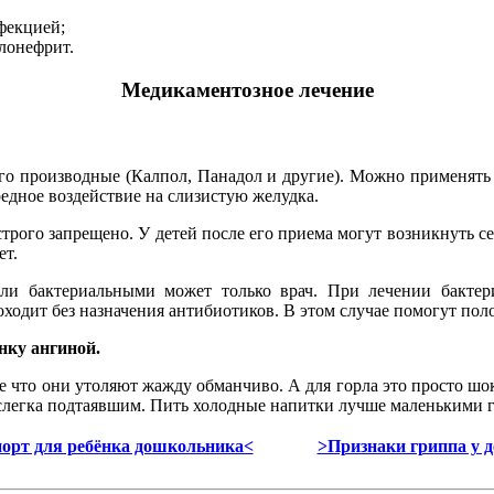
фекцией;
лонефрит.
Медикаментозное лечение
его производные (Калпол, Панадол и другие). Можно применять
едное воздействие на слизистую желудка.
трого запрещено. У детей после его приема могут возникнуть с
ет.
ли бактериальными может только врач. При лечении бактери
одит без назначения антибиотиков. В этом случае помогут поло
нку ангиной.
что они утоляют жажду обманчиво. А для горла это просто шок.
слегка подтаявшим. Пить холодные напитки лучше маленькими гл
орт для ребёнка дошкольника<
>Признаки гриппа у д