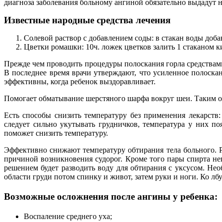
диагноза заболевания больному ангиной обязательно выдадут н
Известные народные средства лечения
Солевой раствор с добавлением соды: в стакан воды доб
Цветки ромашки: 10ч. ложек цветков залить 1 стаканом ки
Прежде чем проводить процедуры полоскания горла средствам
В последнее время врачи утверждают, что усиленное полоскан
эффективны, когда ребенок выздоравливает.
Помогает обматывание шерстяного шарфа вокруг шеи. Таким об
Есть способы снизить температуру без применения лекарств
следует сильно укутывать грудничков, температура у них п
поможет снизить температуру.
Эффективно снижают температуру обтирания тела больного. Р
причиной возникновения судорог. Кроме того пары спирта н
решением будет разводить воду для обтирания с уксусом. Нео
области груди потом спинку и живот, затем руки и ноги. Ко л
Возможные осложнения после ангины у ребенка:
Воспаление среднего уха;