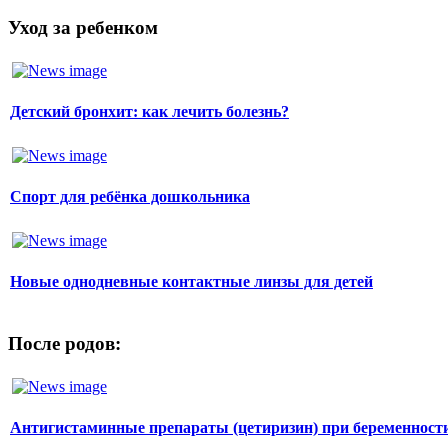
Уход за ребенком
Детский бронхит: как лечить болезнь?
Спорт для ребёнка дошкольника
Новые однодневные контактные линзы для детей
После родов:
Антигистаминные препараты (цетиризин) при беременност