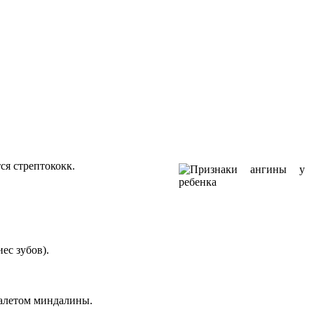
ся стрептококк.
ес зубов).
налетом миндалины.