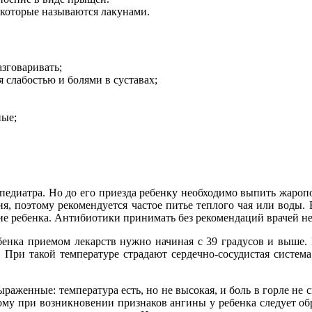
 которые называются лакунами.
азговаривать;
 слабостью и болями в суставах;
ные;
педиатра. Но до его приезда ребенку необходимо выпить жаро
я, поэтому рекомендуется частое питье теплого чая или воды. 
ие ребенка. Антибиотики принимать без рекомендаций врачей не
бенка приемом лекарств нужно начиная с 39 градусов и выше. 
. При такой температуре страдают сердечно-сосудистая система
ыраженные: температура есть, но не высокая, и боль в горле не 
ому при возникновении признаков ангины у ребенка следует об