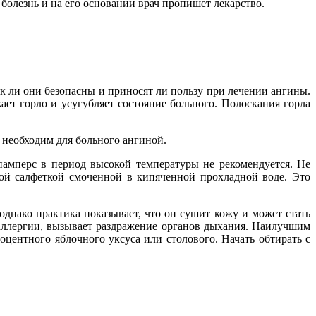
 болезнь и на его основании врач пропишет лекарство.
 ли они безопасны и приносят ли пользу при лечении ангины.
ает горло и усугубляет состояние больного. Полоскания горла
 необходим для больного ангиной.
памперс в период высокой температуры не рекомендуется. Не
кой салфеткой смоченной в кипяченной прохладной воде. Это
днако практика показывает, что он сушит кожу и может стать
аллергии, вызывает раздражение органов дыхания. Наилучшим
оцентного яблочного уксуса или столового. Начать обтирать с