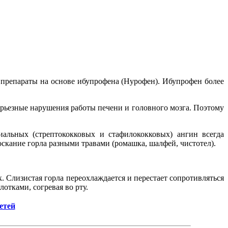
 препараты на основе ибупрофена (Нурофен). Ибупрофен более
ерьезные нарушения работы печени и головного мозга. Поэтому
альных (стрептококковых и стафилококковых) ангин всегда
скание горла разными травами (ромашка, шалфей, чистотел).
 Слизистая горла переохлаждается и перестает сопротивляться
отками, согревая во рту.
етей