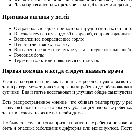
Лакунарная ангина – протекает в углублениях миндалин,
Признаки ангины у детей
Острая боль в горле, при которой трудно глотать, есть и р
Высокая температура (до 39 градусов), сопровождающаяся
Воспаленное покрасневшее горло;
Неприятный запах изо рта;
Воспаленные лимфатические узлы – подчелюстные, шей
Головная боль;
Теряется голос или появляется осиплость.
Первая помощь и когда следует вызвать врача
Если наблюдаются признаки ангины у ребенка нужно вызвать 
температура может довести организм ребенка до обезвоживани
супчики. Еда и питье восстановят и улучшат общее самочувств
Есть распространенное мнение, что сбивать температуру у ре
градусов) является фактором усугубляющим здоровье ребенка
таких высоких показателях необходимо.
Но бывают случаи, когда признаки ангины у ребенка не ярко в
быть и опасные заболевания дифтерия или мононуклеоз. Поэт