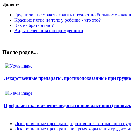
Дальше:
Грудничок не может сходить в туалет по большому - как 
Красные пятна на теле у ребёнка - что это?
Как выбрать няню?
Виды пеленания новорожденного
После родов...
Лекарственные препараты, противопоказанные при грудн
Профилактика и лечение недостаточной лактации (гипогал
Лекарственные препараты, противопоказанные при гру
Лекарственные препараты во время кормления грудью: чт